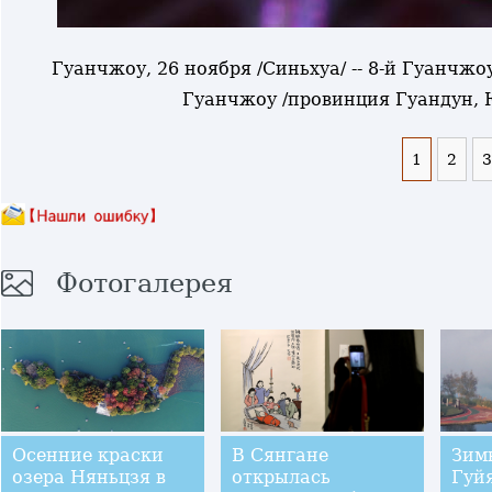
Гуанчжоу, 26 ноября /Синьхуа/ -- 8-й Гуанчж
Гуанчжоу /провинция Гуандун, 
1
2
3
Фотогалерея
Осенние краски
В Сянгане
Зим
озера Няньцзя в
открылась
Гуй