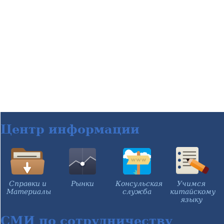
Центр информации
Справки и
Рынки
Консульская
Учимся
Материалы
служба
китайскому
языку
СМИ по сотрудничеству