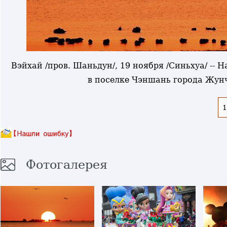
Вэйхай /пров. Шаньдун/, 19 ноября /Синьхуа/ -- 
в поселке Чэншань города Жун
1
Фотогалерея