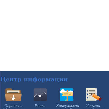
Центр информации
Справки и
Рынки
Консульская
Учимся