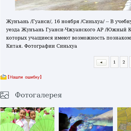
Жунъань /Гуанси/, 16 ноября /Синьхуа/ -- В уч
уезда Жунъань Гуанси-Чжуанского АР /Южный Ки
которых учащиеся имеют возможность познаком
Китая. Фотографии Синьхуа
1
2
Фотогалерея