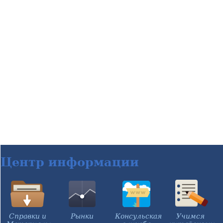
Центр информации
Справки и
Рынки
Консульская
Учимся