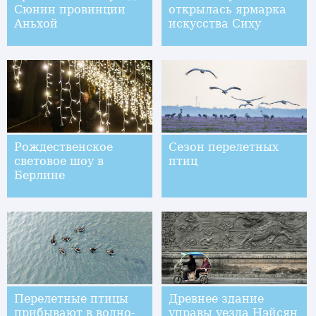
Сюнин провинции
открылась ярмарка
Аньхой
искусства Сиху
Рождественское
Сезон перелетных
световое шоу в
птиц
Берлине
Перелетные птицы
Древнее здание
прибывают в водно-
управы уезда Нэйсян