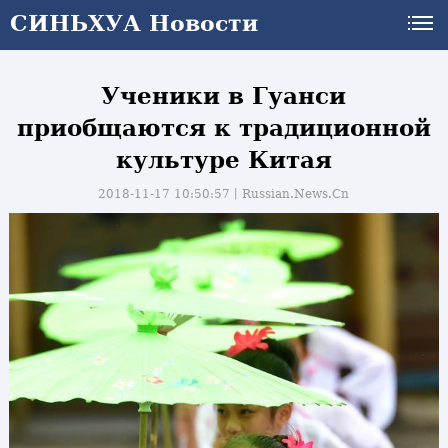
СИНЬХУА Новости
Ученики в Гуанси
приобщаются к традиционной
культуре Китая
2018-11-17 10:50:57丨
Russian.News.Cn
и