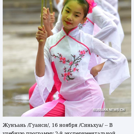
Жунъань /Гуанси/, 16 ноября /Синьхуа/ -- В
учебную программу 2-й экспериментальной