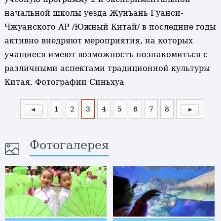
начальной школы уезда Жунъань Гуанси-
Чжуанского АР /Южный Китай/ в последние годы
активно внедряют мероприятия, на которых
учащиеся имеют возможность познакомиться с
различными аспектами традиционной культуры
Китая. Фотографии Синьхуа
1
2
3
4
5
6
7
8
Фотогалерея