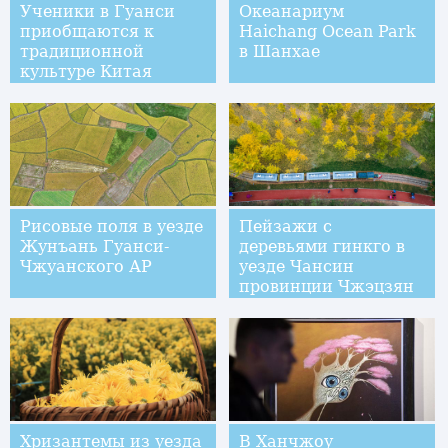
Ученики в Гуанси
Океанариум
приобщаются к
Haichang Ocean Park
традиционной
в Шанхае
культуре Китая
Рисовые поля в уезде
Пейзажи с
Жунъань Гуанси-
деревьями гинкго в
Чжуанского АР
уезде Чансин
провинции Чжэцзян
Хризантемы из уезда
В Ханчжоу