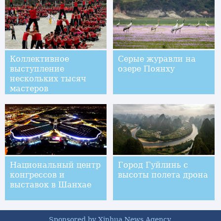
Коллективное
Серые журавли на
выступление
озере Поянху
нескольких тысяч
мастеров
шаолиньского ушу в
провинции Хэнань
Национальный центр
Город Гуйлинь с
конгрессов и
высоты полета дрона
выставок в Шанхае
Sponsored by Xinhua News Agency.