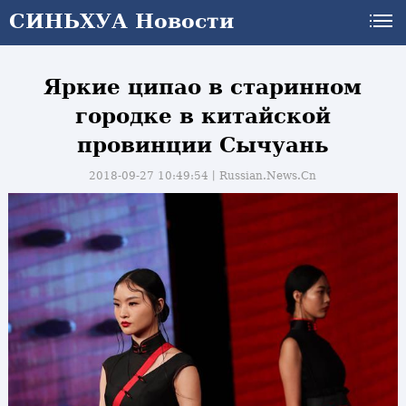
СИНЬХУА Новости
Яркие ципао в старинном
городке в китайской
провинции Сычуань
2018-09-27 10:49:54丨
Russian.News.Cn
и