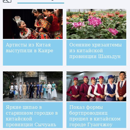
Артисты из Китая
Осенние хризантемы
выступили в Каире
из китайской
провинции Шаньдун
Яркие ципао в
Показ формы
старинном городке в
бортпроводниц
китайской
прошел в китайском
провинции Сычуань
городе Гуанчжоу