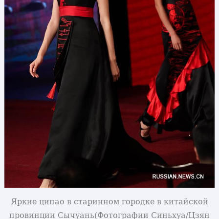
Яркие ципао в старинном городке в китайской
провинции Сычуань
(Фотографии Синьхуа/Цзян