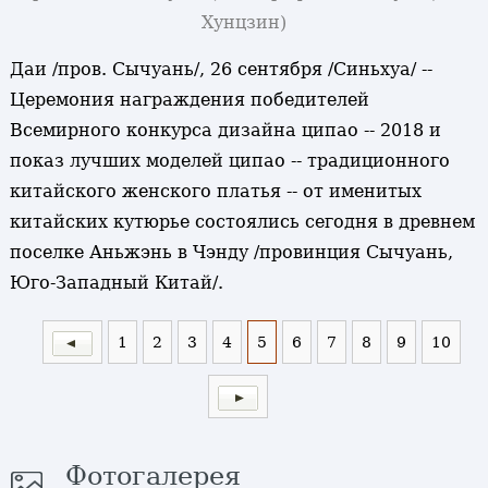
Хунцзин)
Даи /пров. Сычуань/, 26 сентября /Синьхуа/ --
Церемония награждения победителей
Всемирного конкурса дизайна ципао -- 2018 и
показ лучших моделей ципао -- традиционного
китайского женского платья -- от именитых
китайских кутюрье состоялись сегодня в древнем
поселке Аньжэнь в Чэнду /провинция Сычуань,
Юго-Западный Китай/.
1
2
3
4
5
6
7
8
9
10
Фотогалерея