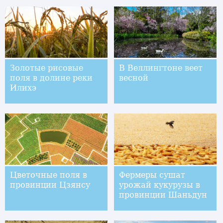
Золотые рисовые
В Веллингтоне веет
поля в долине реки
весной
Илихэ
Цветочные поля в
Фермеры сушат
провинции Цзянсу
урожай кукурузы в
провинции Шаньдун