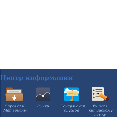
Центр информации
Справки и
Рынки
Консульская
Учимся
Материалы
служба
китайскому
языку