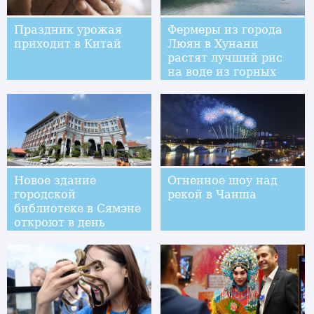
Праздник урожая
Фермеры из города
приходит в Китай
Люян в Хунани
растят лучший рис
на воде из горных
источников
Новое здание
Огненное шоу над
городской
рекой в Чанша
библиотеке в Сямэне
откроют в день
Национального
праздника КНР