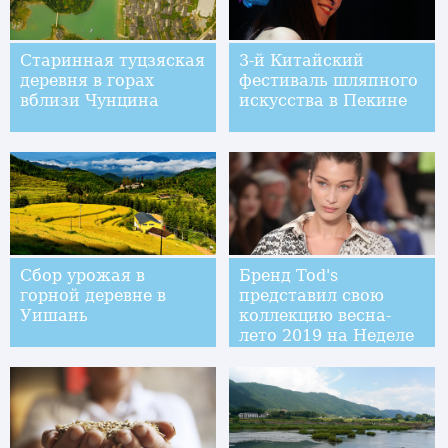
Старинная туцзяская
3-й Китайский
деревня в горах
фестиваль шляпного
вблизи Чунцина
искусства в Пекине
Сбор урожая в
Бренд Tod's
горной деревне в
представил свою
Уишань
коллекцию весна-
лето 2019 на Неделе
моды в Милане