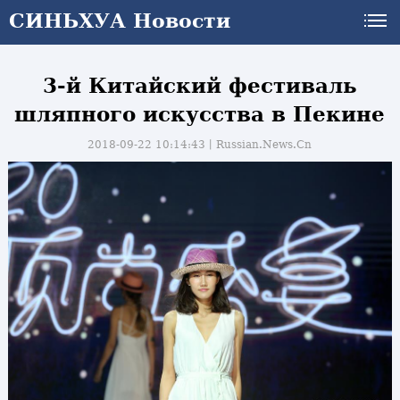
СИНЬХУА Новости
3-й Китайский фестиваль
шляпного искусства в Пекине
2018-09-22 10:14:43丨
Russian.News.Cn
и