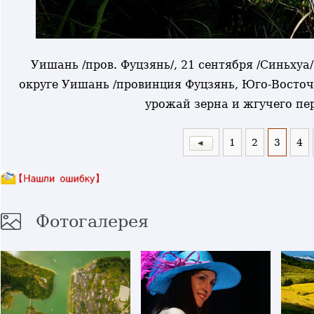
Уишань /пров. Фуцзянь/, 21 сентября /Синьхуа
округе Уишань /провинция Фуцзянь, Юго-Восточ
урожай зерна и жгучего пе
1
2
3
4
Фотогалерея