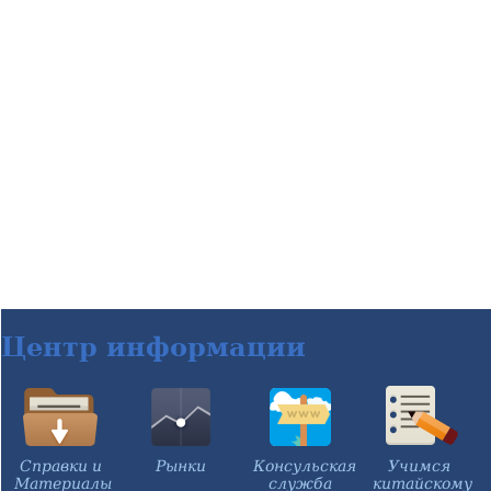
Центр информации
Справки и
Рынки
Консульская
Учимся
Материалы
служба
китайскому