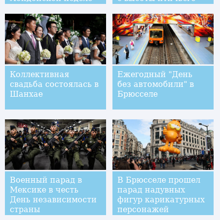
Моды
полета
Коллективная
Ежегодный "День
свадьба состоялась в
без автомобили" в
Шанхае
Брюсселе
Военный парад в
В Брюсселе прошел
Мексике в честь
парад надувных
День независимости
фигур карикатурных
страны
персонажей