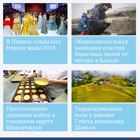
В Пекине открылась
Общенациональная
Неделя моды-2018
кампания очистки
береговых линий от
мусора в Канаде
Приготовление
Террасированные
пряников юэбин в
поля в деревне
городском округе
Гуйхуа провинции
Шицзячжуан
Шэньси