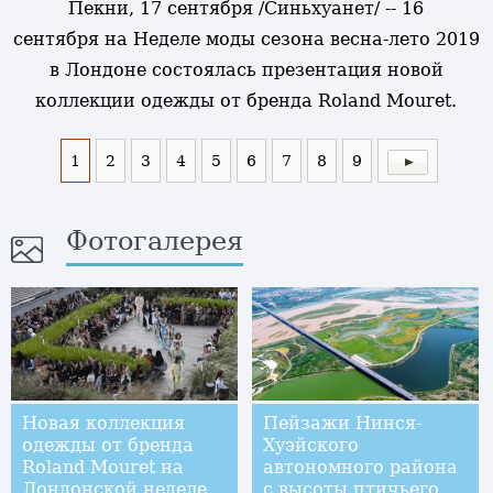
Пекни, 17 сентября /Синьхуанет/ -- 16
сентября на Неделе моды сезона весна-лето 2019
в Лондоне состоялась презентация новой
коллекции одежды от бренда Roland Mouret.
1
2
3
4
5
6
7
8
9
Фотогалерея
Новая коллекция
Пейзажи Нинся-
одежды от бренда
Хуэйского
Roland Mouret на
автономного района
Лондонской неделе
с высоты птичьего