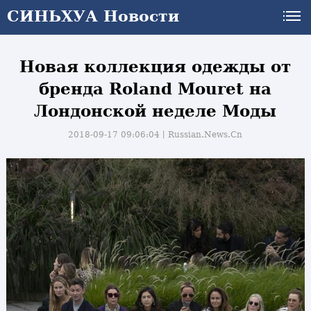
СИНЬХУА Новости
Новая коллекция одежды от
бренда Roland Mouret на
Лондонской неделе Моды
2018-09-17 09:06:04丨
Russian.News.Cn
и