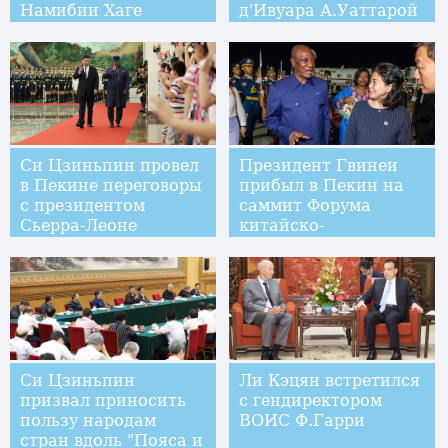
Намибии Хаге
д'Ивуара А.Уаттарой
Гейнгобом
Си Цзиньпин провел
Президент Гвинеи
в Пекине переговоры
прибыл в Пекин на
с президентом
саммит Форума
Сьерра-Леоне
китайско-
африканского
сотрудничества
Си Цзиньпин
Ли Кэцян встретился
призвал приносить
с гендиректором
пользу народам
ВОИС Ф.Гарри
стран вдоль "Пояса и