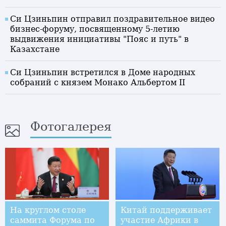
Си Цзиньпин отправил поздравительное видео
бизнес-форуму, посвященному 5-летию
выдвижения инициативы "Пояс и путь" в
Казахстане
Си Цзиньпин встретился в Доме народных
собраний с князем Монако Альбертом II
Фотогалерея
На круглом столе
Китай поддерживает
саммита Форума по
участие Африки в