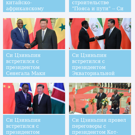
китайско-
строительстве
африканскому
"Пояса и пути" -- Си
сотрудничеству были
Цзиньпин
приняты Пекинская
декларация и
Пекинский план
действий
Си Цзиньпин
Си Цзиньпин
встретился с
встретился с
президентом
президентом
Сенегала Маки
Экваториальной
Салем
Гвинеи Теодоро
Обиангом Нгемой
Мбасого
Си Цзиньпин
Си Цзиньпин провел
встретился с
переговоры с
президентом
президентом Кот-