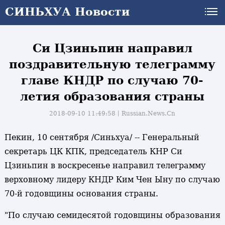
СИНЬХУА Новости
Си Цзиньпин направил
поздравительную телеграмму
главе КНДР по случаю 70-
летия образования страны
2018-09-10 11:49:58丨
Russian.News.Cn
Пекин, 10 сентября /Синьхуа/ -- Генеральный
секретарь ЦК КПК, председатель КНР Си
Цзиньпин в воскресенье направил телеграмму
верховному лидеру КНДР Ким Чен Ыну по случаю
70-й годовщины основания страны.
"По случаю семидесятой годовщины образования
и