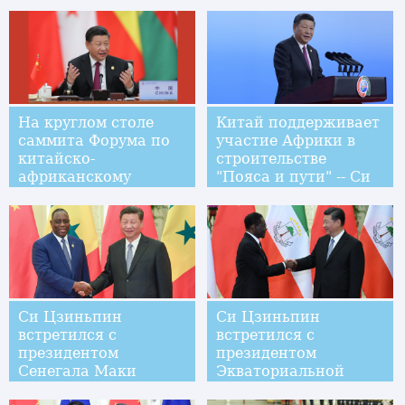
На круглом столе
Китай поддерживает
саммита Форума по
участие Африки в
китайско-
строительстве
африканскому
"Пояса и пути" -- Си
сотрудничеству были
Цзиньпин
приняты Пекинская
декларация и
Пекинский план
действий
Си Цзиньпин
Си Цзиньпин
встретился с
встретился с
президентом
президентом
Сенегала Маки
Экваториальной
Салем
Гвинеи Теодоро