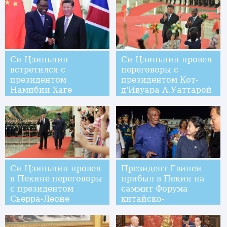
Обиангом Нгемой
Мбасого
Си Цзиньпин
Си Цзиньпин провел
встретился с
переговоры с
президентом
президентом Кот-
Намибии Хаге
д'Ивуара А.Уаттарой
Гейнгобом
Си Цзиньпин провел
Президент Гвинеи
в Пекине переговоры
прибыл в Пекин на
с президентом
саммит Форума
Сьерра-Леоне
китайско-
африканского
сотрудничества