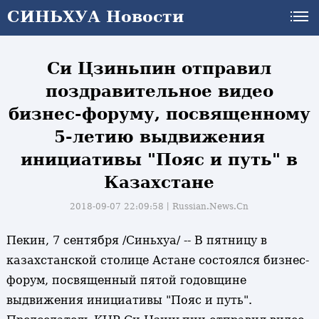
СИНЬХУА Новости
Си Цзиньпин отправил
поздравительное видео
бизнес-форуму, посвященному
5-летию выдвижения
инициативы "Пояс и путь" в
Казахстане
2018-09-07 22:09:58丨
Russian.News.Cn
Пекин, 7 сентября /Синьхуа/ -- В пятницу в
казахстанской столице Астане состоялся бизнес-
форум, посвященный пятой годовщине
выдвижения инициативы "Пояс и путь".
и