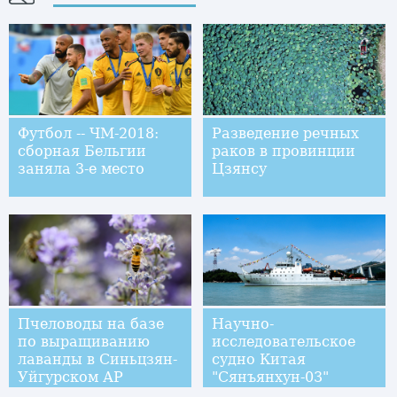
Футбол -- ЧМ-2018:
Разведение речных
сборная Бельгии
раков в провинции
заняла 3-е место
Цзянсу
Пчеловоды на базе
Научно-
по выращиванию
исследовательское
лаванды в Синьцзян-
судно Китая
Уйгурском АР
"Сянъянхун-03"
отправилось в Тихий