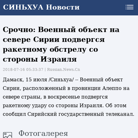
СИНЬХУА Новости
Срочно: Военный объект на
севере Сирии подвергся
ракетному обстрелу со
стороны Израиля
2018-07-16 05:33:37丨
Russian.News.Cn
Дамаск, 15 июля /Синьхуа/ -- Военный объект
Сирии, расположенный в провинции Алеппо на
севере страны, в воскресенье подвергся
ракетному удару со стороны Израиля. Об этом
сообщил Сирийский государственный телеканал.
Фотогалерея
и