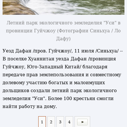
Летний парк экологичного земледелия "Уси" в
провинции Гуйчжоу
(Фотографии Синьхуа / Ло
Дафу)
Уезд Дафан /пров. Гуйчжоу/, 11 июля /Синьхуа/ --
В поселке Хуаннитан уезда Дафан /провинция
Гуйчжоу, Юго-Западный Китай/ благодаря
передаче прав землепользования и совместному
долевому участию богатых и малоимущих
дольщиков создали летний парк экологичного
земледелия "Уси". Более 100 крестьян смогли
найти работу на дому.
1
2
3
4