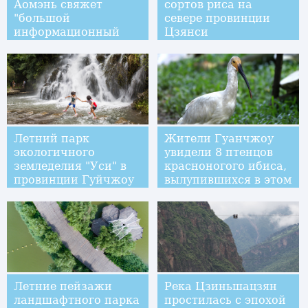
Аомэнь свяжет
сортов риса на
"большой
севере провинции
информационный
Цзянси
мост"
Летний парк
Жители Гуанчжоу
экологичного
увидели 8 птенцов
земледелия "Уси" в
красноногого ибиса,
провинции Гуйчжоу
вылупившихся в этом
году
Летние пейзажи
Река Цзиньшацзян
ландшафтного парка
простилась с эпохой