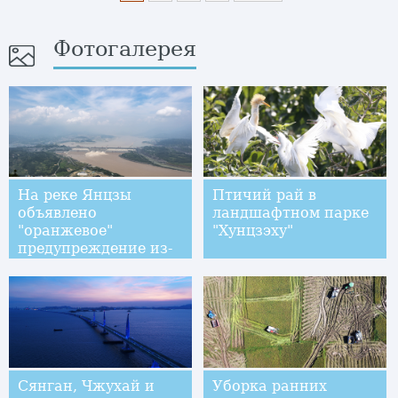
Фотогалерея
На реке Янцзы
Птичий рай в
объявлено
ландшафтном парке
"оранжевое"
"Хунцзэху"
предупреждение из-
за угрозы
наводнения
Сянган, Чжухай и
Уборка ранних