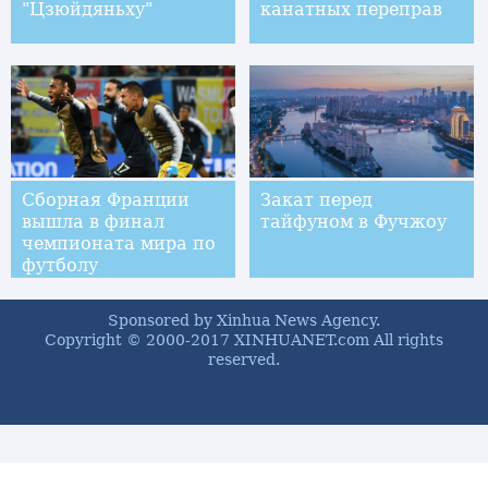
"Цзюйдяньху"
канатных переправ
Сборная Франции
Закат перед
вышла в финал
тайфуном в Фучжоу
чемпионата мира по
футболу
Sponsored by Xinhua News Agency.
Copyright © 2000-2017 XINHUANET.com All rights
reserved.