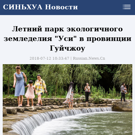
СИНЬХУА Новости
Летний парк экологичного
земледелия "Уси" в провинции
Гуйчжоу
2018-07-12 10:33:47丨
Russian.News.Cn
и