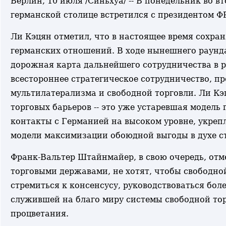
Берлин, 10 июля /Синьхуа/ -- В понедельник во 
германской столице встретился с президентом 
Ли Кэцян отметил, что в настоящее время сохра
германских отношений. В ходе нынешнего раунд
дорожная карта дальнейшего сотрудничества в 
всестороннее стратегическое сотрудничество, п
мультилатерализма и свободной торговли. Ли Кэця
торговых барьеров -- это уже устаревшая модель
контакты с Германией на высоком уровне, укрепл
модели максимизации обоюдной выгоды в духе с
Франк-Вальтер Штайнмайер, в свою очередь, отм
торговыми державами, не хотят, чтобы свободной
стремиться к консенсусу, руководствоваться бо
служившей на благо миру системы свободной тор
процветания.