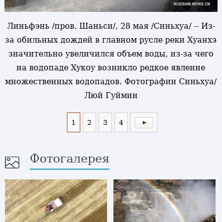
Линьфэнь /пров. Шаньси/, 28 мая /Синьхуа/ -- Из-
за обильных дождей в главном русле реки Хуанхэ
значительно увеличился объем воды, из-за чего
на водопаде Хукоу возникло редкое явление
множественных водопадов. Фотографии Синьхуа/
Люй Гуймин
1
2
3
4
Фотогалерея