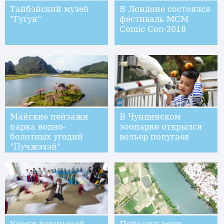
Тайбэйский музей
В Лондоне состоялся
"Гугун"
фестиваль MCM
Comic Con-2018
Майские пейзажи
В Чунцинском
парка водно-
зоопарке открылся
болотных угодий
вольер попугаев
"Пучжэхэй"