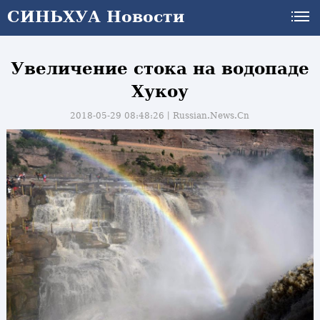
СИНЬХУА Новости
Увеличение стока на водопаде
Хукоу
2018-05-29 08:48:26丨
Russian.News.Cn
и