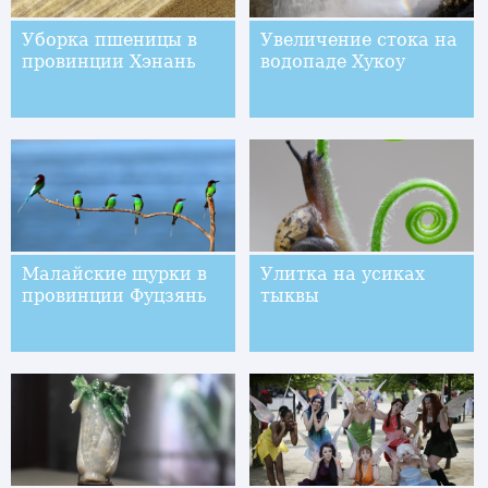
Уборка пшеницы в
Увеличение стока на
провинции Хэнань
водопаде Хукоу
Малайские щурки в
Улитка на усиках
провинции Фуцзянь
тыквы