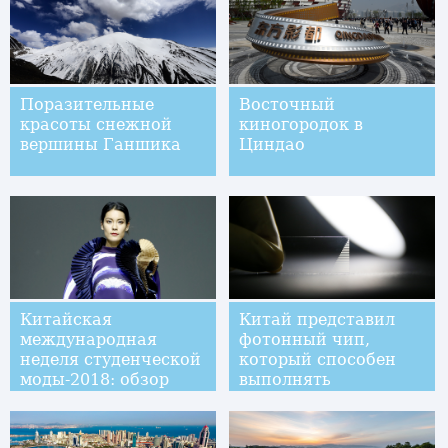
Поразительные
Восточный
красоты снежной
киногородок в
вершины Ганшика
Циндао
Китайская
Китай представил
международная
фотонный чип,
неделя студенческой
который способен
моды-2018: обзор
выполнять
квантовые
вычисления