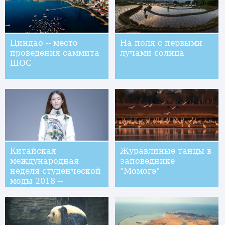
Циндао -- место
На поля с первыми
проведения саммита
лучами солнца
ШОС
Китайская
Журавлиные танцы в
международная
заповеднике
неделя студенческой
"Момогэ"
моды 2018 --
Коллекция
факультета текстиля
и одежды
Циндаоского