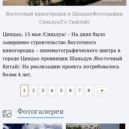
Восточный киногородок в Циндао
(Фотографии
Синьхуа/Го Сюйлэй)
Циндао, 15 мая /Синьхуа/ -- На днях было
завершено строительство Восточного
киногородка -- кинематографического центра в
городе Циндао провинции Шаньдун /Восточный
Китай/. На реализацию проекта потребовалось
более 4 лет.
1
2
3
4
5
6
7
8
Фотогалерея