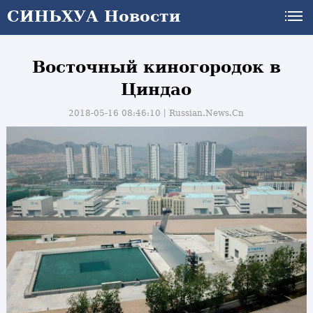
СИНЬХУА Новости
Восточный киногородок в
Циндао
2018-05-16 08:46:10丨
Russian.News.Cn
и