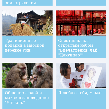
землетрясения
Традиционные
Спектакль под
подарки в мяоской
открытым небом
деревне Уин
"Впечатления: чай
"Дахунпао""
посмотрели 4,5 млн
зрителей
Общение людей и
Я люблю тебя, мама!
макак в заповеднике
"Уишань"