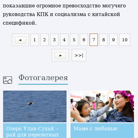
показавшие огромное превосходство могучего
руководства КПК и социализма с китайской
спецификой.
1
2
3
4
5
6
7
8
9
10
>>|
Фотогалерея
Озеро Улан-Сухай --
Маме с любовью
рай для перелетных