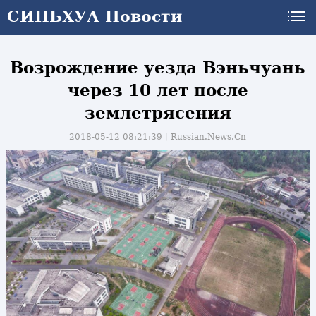
СИНЬХУА Новости
Возрождение уезда Вэньчуань
через 10 лет после
землетрясения
2018-05-12 08:21:39丨
Russian.News.Cn
и