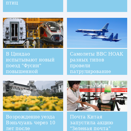
птиц
В Циндао
Самолеты ВВС НОАК
испытывают новый
разных типов
поезд "Фусин"
провели
повышенной
патрулирование
пассажировместимости
острова Тайвань с
двух направлений
Возрождение уезда
Почта Китая
Вэньчуань через 10
запустила акцию
лет после
"Зеленая почта"