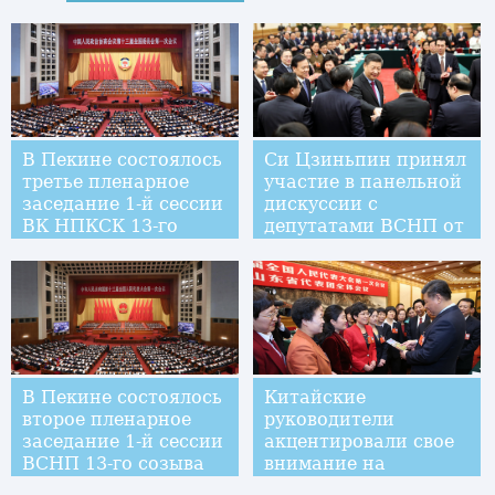
В Пекине состоялось
Си Цзиньпин принял
третье пленарное
участие в панельной
заседание 1-й сессии
дискуссии с
ВК НПКСК 13-го
депутатами ВСНП от
созыва
Чунцина
В Пекине состоялось
Китайские
второе пленарное
руководители
заседание 1-й сессии
акцентировали свое
ВСНП 13-го созыва
внимание на
подъеме села и