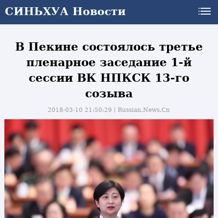
СИНЬХУА Новости
В Пекине состоялось третье
пленарное заседание 1-й
сессии ВК НПКСК 13-го
созыва
2018-03-10 21:50:29丨
Russian.News.Cn
и