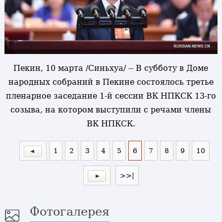
Пекин, 10 марта /Синьхуа/ -- В субботу в Доме
народных собраний в Пекине состоялось третье
пленарное заседание 1-й сессии ВК НПКСК 13-го
созыва, на котором выступили с речами члены
ВК НПКСК.
1
2
3
4
5
6
7
8
9
10
>>|
Фотогалерея