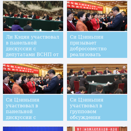
высококачественном
развитии
Ли Кэцян участвовал
Си Цзиньпин
в панельной
призывает
дискуссии с
добросовестно
депутатами ВСНП от
реализовать
провинции Ляонин
стратегию подъема
села
Си Цзиньпин
Си Цзиньпин
участвовал в
участвовал в
панельной
групповом
дискуссии с
обсуждении
депутатами ВСНП от
делегации пров.
провинции Шаньдун
Гуандун в рамках 1-й