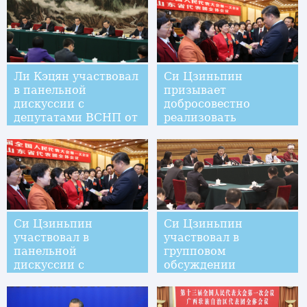
развитии
Ли Кэцян участвовал
Си Цзиньпин
в панельной
призывает
дискуссии с
добросовестно
депутатами ВСНП от
реализовать
провинции Ляонин
стратегию подъема
села
Си Цзиньпин
Си Цзиньпин
участвовал в
участвовал в
панельной
групповом
дискуссии с
обсуждении
депутатами ВСНП от
делегации пров.
провинции Шаньдун
Гуандун в рамках 1-й
сессии ВСНП 13-го