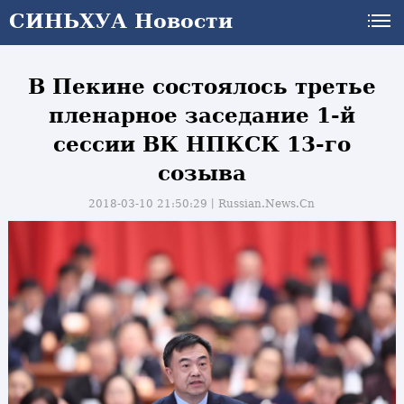
СИНЬХУА Новости
В Пекине состоялось третье
пленарное заседание 1-й
сессии ВК НПКСК 13-го
созыва
2018-03-10 21:50:29丨
Russian.News.Cn
и