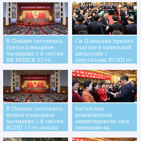
В Пекине состоялось
Си Цзиньпин принял
третье пленарное
участие в панельной
заседание 1-й сессии
дискуссии с
ВК НПКСК 13-го
депутатами ВСНП от
созыва
Чунцина
В Пекине состоялось
Китайские
второе пленарное
руководители
заседание 1-й сессии
акцентировали свое
ВСНП 13-го созыва
внимание на
подъеме села и
высококачественном