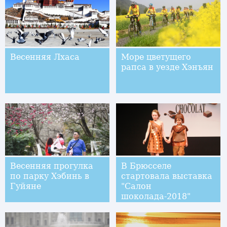
Весенняя Лхаса
Море цветущего
рапса в уезде Хэнъян
Весенняя прогулка
В Брюсселе
по парку Хэбинь в
стартовала выставка
Гуйяне
"Салон
шоколада-2018"