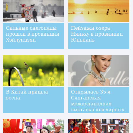
Сильные снегопады
Пейзажи озера
прошли в провинции
Няньху в провинции
Хэйлунцзян
Юньнань
В Китай пришла
Открылась 35-я
весна
Сянганская
международная
выставка ювелирных
изделий