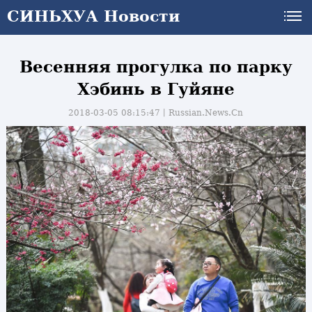
СИНЬХУА Новости
Весенняя прогулка по парку
Хэбинь в Гуйяне
2018-03-05 08:15:47丨
Russian.News.Cn
и