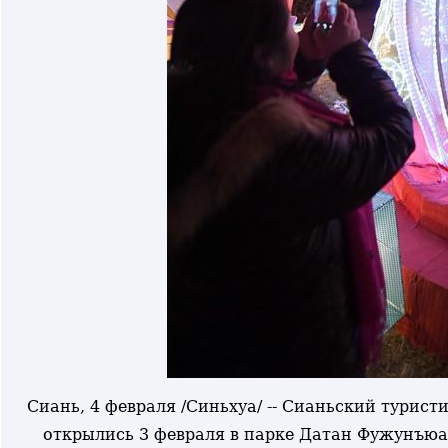
Сиань, 4 февраля /Синьхуа/ -- Сианьский турис
открылись 3 февраля в парке Датан Фужунъюа