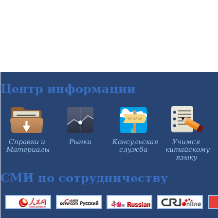
Центр информации
Справки и
Рынки
Консульская
Учимся
Материалы
служба
китайскому
языку
СМИ по сотрудничеству