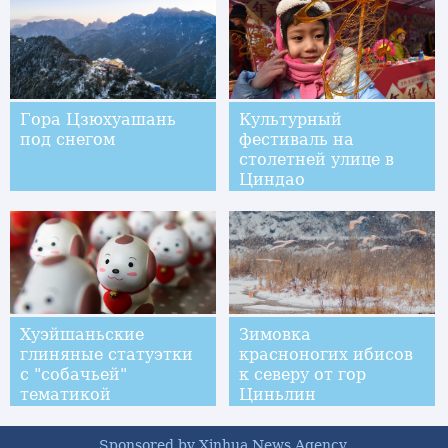
Гора Цзюхуашань
Культурный
под снегом
фестиваль на
столетней улице в
Циндао
Хуэйшаньские
Зимовка
глиняные статуэтки
красноногих ибисов
с "собачьей"
к северу от гор
тематикой
Циньлин
Sponsored by Xinhua News Agency.