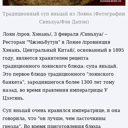
Традиционный суп яньцай из Лояна
(Фотографии
Синьхуа/Фэн Дапэн)
Лоян /пров. Хэнань/, 3 февраля /Синьхуа/ --
Ресторан "Чжэньбутун" в Лояне /провинция
Хэнань, Центральный Китай/, основанный в 1895
году, является хранителем рецепта
традиционного лоянского блюда: супа яньцай.
Это первое блюдо традиционного "лоянского
банкета", зародившегося более 1300 лет тому
назад, во время правления императрицы У
Цзэтянь.
Суп яньцай очень нравился императрице, и она
говорила, что "он лучше, чем ласточкины
гнезда". Во время приготовления блюда