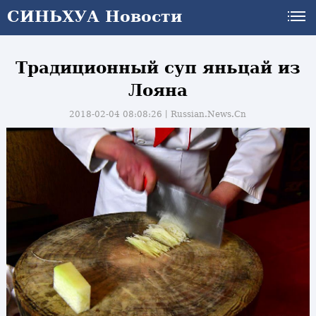
СИНЬХУА Новости
Традиционный суп яньцай из
Лояна
2018-02-04 08:08:26丨
Russian.News.Cn
и