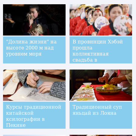
приему посетителей
"Долина жизни" на
В провинции Хэбэй
высоте 2000 м над
прошла
уровнем моря
коллективная
свадьба в
традиционном стиле
Курсы традиционной
Традиционный суп
китайской
яньцай из Лояна
ксилографии в
Пекине