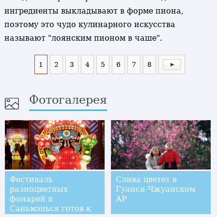
ингредиенты выкладывают в форме пиона,
поэтому это чудо кулинарного искусства
называют "лоянским пионом в чаше".
1
2
3
4
5
6
7
8
Фотогалерея
Фестиваль
Слива цветет в
разноцветных
Гуанси-Чжуанском
фонарей в
АР
Саньмэнься готов к