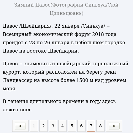
Зимний Давос
(Фотографии Синьхуа/Сюй
Цзиньцюань)
Давос /Швейцария/, 22 января /Синьхуа/ --
Всемирный экономический форум 2018 года
пройдет с 23 по 26 января в небольшом городке
Давос на востоке Швейцарии.
Давос -- знаменитый швейцарский горнолыжный
курорт, который расположен на берегу реки
Ландвассер на высоте более 1500 м над уровнем
моря.
В течение длительного времени в году здесь
лежит снег.
1
2
3
4
5
6
7
8