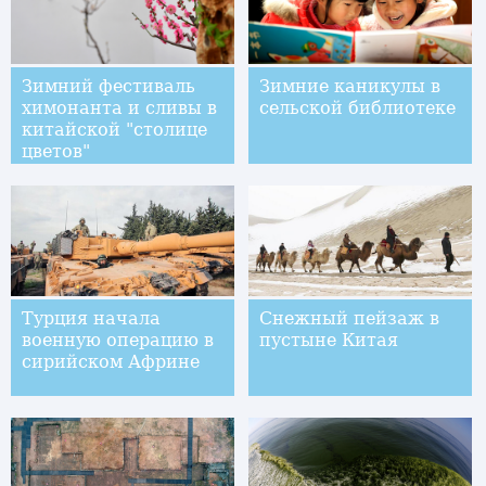
Зимний фестиваль
Зимние каникулы в
химонанта и сливы в
сельской библиотеке
китайской "столице
цветов"
Турция начала
Снежный пейзаж в
военную операцию в
пустыне Китая
сирийском Африне