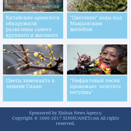
Китайские археологи
"Цветение" воды над
обнаружили
Макранским
развалины самого
желобом
крупного и высокого
по рангу даосского
храма из всех
найденных ранее
Цветы химонанта в
"Нефритовый песик
зимнем Сиане
провожает золотого
петушка"
Sponsored by Xinhua News Agency.
Copyright © 2000-2017 XINHUANET.com All rights
reserved.