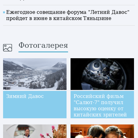
Ежегодное совещание форума "Летний Давос"
пройдет в июне в китайском Тяньцзине
Фотогалерея
Зимний Давос
Российский фильм
"Салют-7" получил
высокую оценку от
китайских зрителей