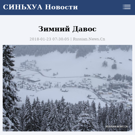
СИНЬХУА Новости
Зимний Давос
2018-01-23 07:30:05丨
Russian.News.Cn
и