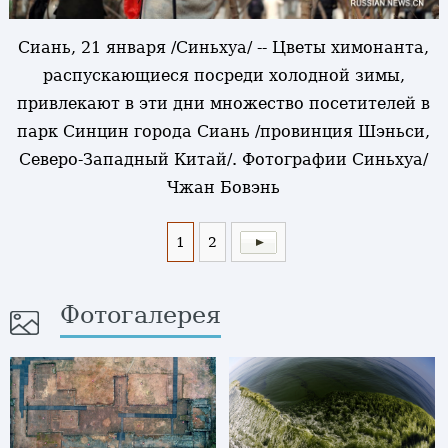
Сиань, 21 января /Синьхуа/ -- Цветы химонанта,
распускающиеся посреди холодной зимы,
привлекают в эти дни множество посетителей в
парк Синцин города Сиань /провинция Шэньси,
Северо-Западный Китай/. Фотографии Синьхуа/
Чжан Бовэнь
1
2
Фотогалерея