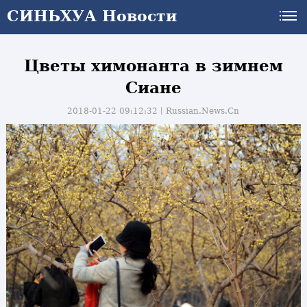
СИНЬХУА Новости
Цветы химонанта в зимнем
Сиане
2018-01-22 09:12:32丨
Russian.News.Cn
и