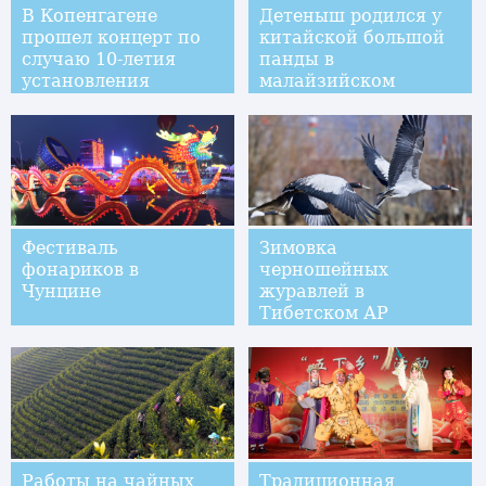
В Копенгагене
Детеныш родился у
прошел концерт по
китайской большой
случаю 10-летия
панды в
установления
малайзийском
отношений
зоопарке
всеобъемлющего
стратегического
партнерства между
Китаем и Данией
Фестиваль
Зимовка
фонариков в
черношейных
Чунцине
журавлей в
Тибетском АР
Работы на чайных
Традиционная