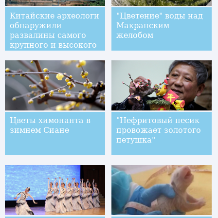
Китайские археологи
"Цветение" воды над
обнаружили
Макранским
развалины самого
желобом
крупного и высокого
по рангу даосского
храма из всех
найденных ранее
Цветы химонанта в
"Нефритовый песик
зимнем Сиане
провожает золотого
петушка"