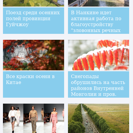
Поезд среди осенних
В Нанкине идет
полей провинции
активная работа по
Гуйчжоу
благоустройству
"зловонных речных
русел"
Все краски осени в
Снегопады
Китае
обрушились на часть
районов Внутренней
Монголии и пров.
Ганьсу