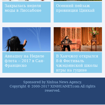
Закрылась неделя
Осенний пейзаж
моды в Лиссабоне
провинции Цинхай
Авиашоу на Неделе
В Ханчжоу открылся
флота -- 2017 в Сан-
8-й Фестиваль
Франциско
чжэцзянской школы
игры на гуцине
Sponsored by Xinhua News Agency.
Copyright © 2000-2017 XINHUANET.com All rights
reserved.