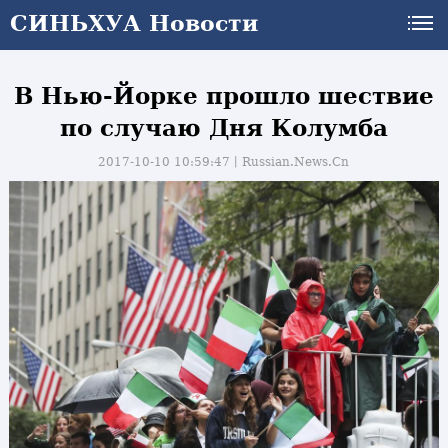
СИНЬХУА Новости
В Нью-Йорке прошло шествие
по случаю Дня Колумба
2017-10-10 10:59:47丨
Russian.News.Cn
и