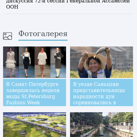
дискуссия 72-й сессии Генеральной Ассамблеи
ООН
Фотогалерея
В Санкт-Петербурге
В уезде Саньцзян
завершилась неделя
представительницы
моды St.Petersburg
народности дун
Fashion Week
соревновались в
ручной рыбной ловле
и скоростной уборке
риса