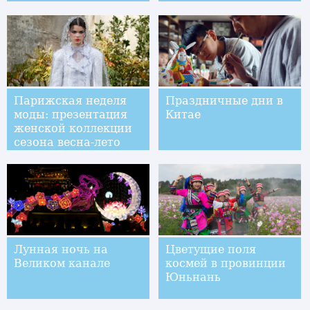
2018 бренда Louis
Vuitton
Парижская неделя
Праздничные дни в
моды: презентация
Китае
женской коллекции
сезона весна-лето
2018 бренда Сhanel
Лунная ночь на
Цветущие поля
Великом канале
космей в провинции
Юньнань