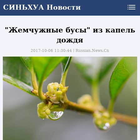
СИНЬХУА Новости
"Жемчужные бусы" из капель
дождя
2017-10-06 11:30:44丨
Russian.News.Cn
и