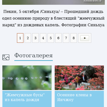
Пекин, 5 октября /Синьхуа/ -- Прошедший дождь
одел осеннюю природу в блестящий "жемчужный
наряд" из дождевых капель. Фотографии Синьхуа
1
2
3
4
5
6
7
8
Фотогалерея
"Жемчужные бусы"
Осенние клены в
из капель дождя
Янчжоу