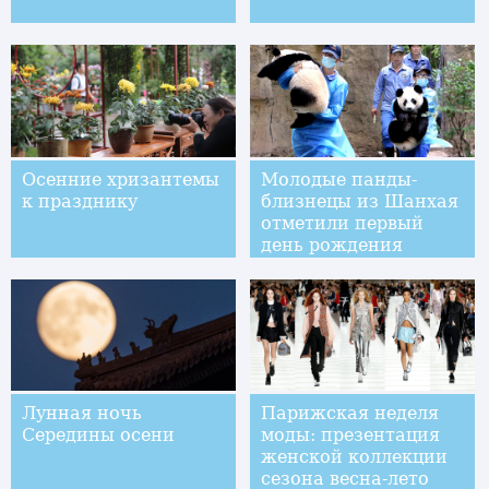
Осенние хризантемы
Молодые панды-
к празднику
близнецы из Шанхая
отметили первый
день рождения
Лунная ночь
Парижская неделя
Середины осени
моды: презентация
женской коллекции
сезона весна-лето