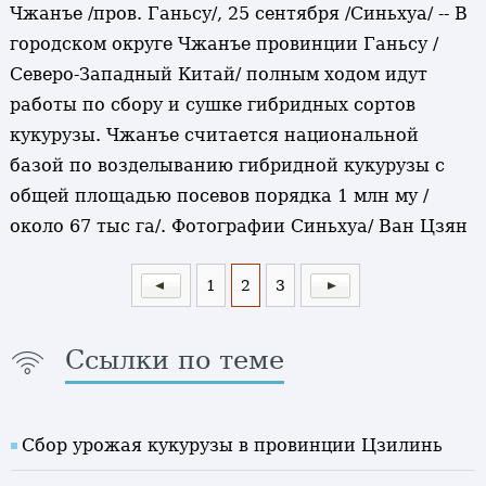
Чжанъе /пров. Ганьсу/, 25 сентября /Синьхуа/ -- В
городском округе Чжанъе провинции Ганьсу /
Северо-Западный Китай/ полным ходом идут
работы по сбору и сушке гибридных сортов
кукурузы. Чжанъе считается национальной
базой по возделыванию гибридной кукурузы с
общей площадью посевов порядка 1 млн му /
около 67 тыс га/. Фотографии Синьхуа/ Ван Цзян
1
2
3
Ссылки по теме
Сбор урожая кукурузы в провинции Цзилинь