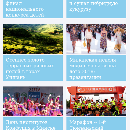
финал
и сушат гибридную
национального
кукурузу
конкурса детей-
супермоделей
Осеннее золото
Миланская неделя
террасных рисовых
моды сезона весна-
полей в горах
лето 2018:
Уишань
презентации
коллекции от Missoni
День институтов
Марафон -- 1-й
Конфуция в Минске
Сюнъаньский