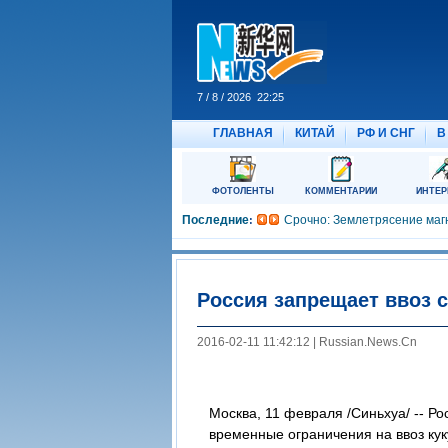
Россия запрещает ввоз 
2016-02-11 11:42:12 | Russian.News.Cn
Москва, 11 февраля /Синьхуа/ -- Р
временные ограничения на ввоз кук