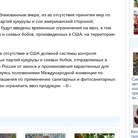
ликованным вчера, из-за отсутствия принятия мер по
ртий кукурузы и сои американской стороной,
 будут введены временные ограничения на ввоз, в том
зы и соевых бобов, произведенных в США, на территорию
е отсутствие в США должной системы контроля
х партий кукурузы и соевых бобов, отправляемых в
 России от заноса и проникновения карантинных для
твуясь положениями Международной конвенции по
глашения по применению санитарных и фитосанитарных
 ограничить ввоз продукции. --0--