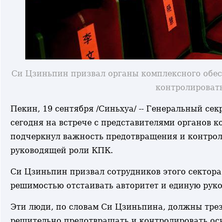
Си Цзиньпин призвал органы комплексного обес
контролироват
Пекин, 19 сентября /Синьхуа/ -- Генеральный с
сегодня на встрече с представителями органов 
подчеркнул важность предотвращения и контрол
руководящей роли КПК.
Си Цзиньпин призвал сотрудников этого сектор
решимостью отстаивать авторитет и единую ру
Эти люди, по словам Си Цзиньпина, должны трез
решительно предотвращать и контролировать ос