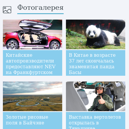
Фотогалерея
Китайские
В Китае в возрасте
автопроизводители
37 лет скончалась
предоставляют NEV
знаменитая панда
на Франкфуртском
Басы
автосалоне
Золотые рисовые
Выставка вертолетов
поля в Байчэне
открылась в
Тяньцзине