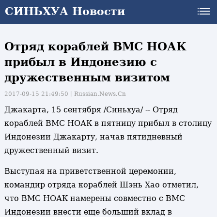
СИНЬХУА Новости
Отряд кораблей ВМС НОАК
прибыл в Индонезию с
дружественным визитом
2017-09-15 21:49:50丨
Russian.News.Cn
Джакарта, 15 сентября /Синьхуа/ -- Отряд
кораблей ВМС НОАК в пятницу прибыл в столицу
Индонезии Джакарту, начав пятидневный
дружественный визит.
Выступая на приветственной церемонии,
командир отряда кораблей Шэнь Хао отметил,
что ВМС НОАК намерены совместно с ВМС
Индонезии внести еще больший вклад в
и