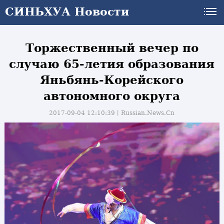
СИНЬХУА Новости
Торжественный вечер по
случаю 65-летия образования
Яньбянь-Корейского
автономного округа
2017-09-04 12:10:39丨
Russian.News.Cn
и