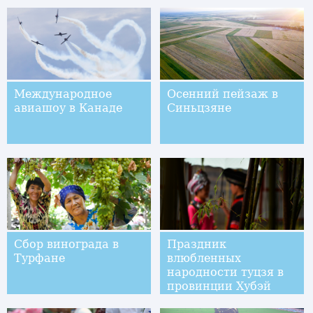
Международное
Осенний пейзаж в
авиашоу в Канаде
Синьцзяне
Сбор винограда в
Праздник
Турфане
влюбленных
народности туцзя в
провинции Хубэй