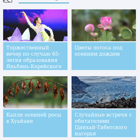
Торжественный
Цветы лотоса под
вечер по случаю 65-
осенним дождем
летия образования
Яньбянь-Корейского
автономного округа
Капли осенней росы
Случайные встречи с
в Хуайане
обитателями
Цинхай-Тибетского
нагорья