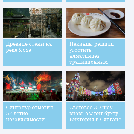
экономических
связей
Древние стены на
Пекинцы решили
реке Яохэ
угостить
алматинцев
традиционным
китайским блюдом -
баоцзы
Сингапур отметил
Световое 3D-шоу
52-летие
вновь озарит бухту
независимости
Виктория в Сянгане