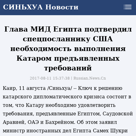
СИНЬХУА Новости
Глава МИД Египта подтвердил
спецпосланнику США
необходимость выполнения
Катаром предъявленных
требований
2017-08-11 15:37:38丨
Russian.News.Cn
Каир, 11 августа /Синьхуа/ -- Ключ к решению
катарского дипломатического кризиса состоит в
том, что Катару необходимо удовлетворить
требования, предъявленные Египтом, Саудовской
Аравией, ОАЭ и Бахрейном. Об этом заявил
министр иностранных дел Египта Самех Шукри
и