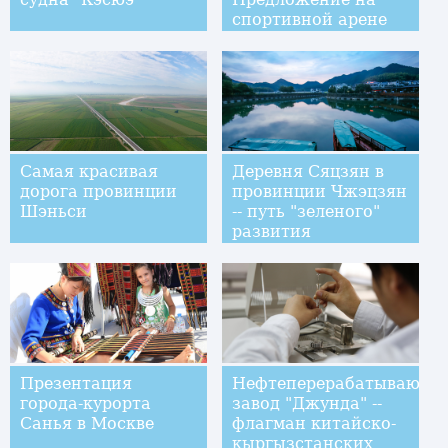
спортивной арене
Самая красивая
Деревня Сяцзян в
дорога провинции
провинции Чжэцзян
Шэньси
-- путь "зеленого"
развития
Презентация
Нефтеперерабатывающи
города-курорта
завод "Джунда" --
Санья в Москве
флагман китайско-
кыргызстанских