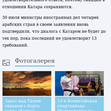
отношении Катара сохраняются.
30 июля министры иностранных дел четырех
арабских стран в своем заявлении вновь
подтвердили, что диалога с Катаром не будет до
тех пор, пока последний не удовлетворит 13
требований.
Фотогалерея
Закат над Тихим
13-я Всекитайская
океаном с борта
спартакиада --
судна "Кэсюэ"
Предложение на