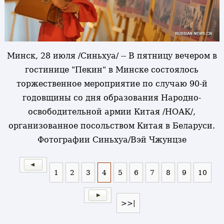
Минск, 28 июля /Синьхуа/ -- В пятницу вечером в
гостинице "Пекин" в Минске состоялось
торжественное мероприятие по случаю 90-й
годовщины со дня образования Народно-
освободительной армии Китая /НОАК/,
организованное посольством Китая в Беларуси.
Фотографии Синьхуа/Вэй Чжунцзе
1
2
3
4
5
6
7
8
9
10
>>|