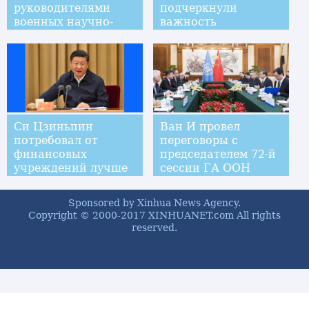
руководителями
подчеркнули
военных научно-
важность
исследовательских
продвижения
и учебных
всеобъемлющего
заведений Китая
развития китайско-
палестинской
дружбы и
сотрудничества
Си Цзиньпин
Ван И провел
потребовал от
переговоры с
финансовых
председателем 72-й
учреждений лучше
сессии ГА ООН
обслуживать
Мирославом
реальный сектор
Лайчаком
Sponsored by Xinhua News Agency.
экономики
Copyright © 2000-2017 XINHUANET.com All rights
reserved.