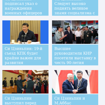
подписал указ о
Следует высоко
награждении
поднять великое
военных офицеров
знамя социализма с
китайской
спецификой,
решительно
добиваться
всестороннего
создания
среднезажиточного
Си Цзиньпин: 19-й
Высшие
общества в Китае
съезд КПК будет
руководители КНР
крайне важен для
посетили выставку в
развития
честь 90-летия
социализма с
НОАК
китайской
спецификой
Си Цзиньпин
Си Цзиньпин и
выступил перед
М.Аббас