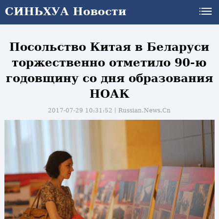
СИНЬХУА Новости
Посольство Китая в Беларуси
торжественно отметило 90-ю
годовщину со дня образования
НОАК
2017-07-29 10:31:52丨
Russian.News.Cn
и