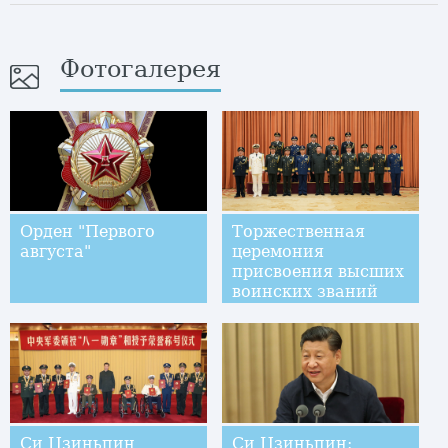
Фотогалерея
Орден "Первого
Торжественная
августа"
церемония
присвоения высших
воинских званий
состоялась в
Пекине
Си Цзиньпин
Си Цзиньпин: