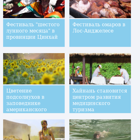
Фестиваль "шестого
Фестиваль омаров в
лунного месяца" в
Лос-Анджелесе
провинции Цинхай
Цветение
Хайнань становится
подсолнухов в
центром развития
заповеднике
медицинского
американского
туризма
штата Мэриленд