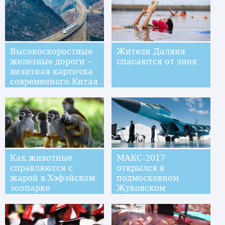
Высокоскоростные
Жители Даляня
железные дороги --
спасаются от зноя
визитная карточка
современного Китая
Как животные
МАКС-2017
справляются с
открылся в
жарой в Хэфэйском
подмосковном
зоопарке
Жуковском