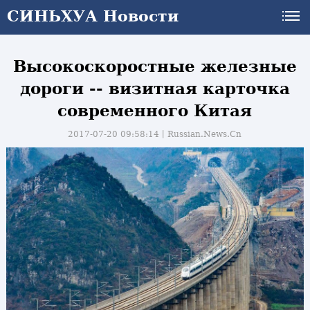
СИНЬХУА Новости
Высокоскоростные железные
дороги -- визитная карточка
современного Китая
2017-07-20 09:58:14丨
Russian.News.Cn
и