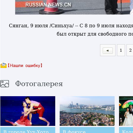
Сянган, 9 июля /Синьхуа/ -- С 8 по 9 июля нах
был открыт для свободного 
1
2
Фотогалерея
В городе Хух-Хото
В фокусе
Кол