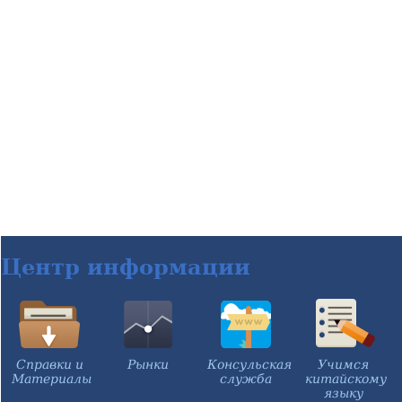
Центр информации
Справки и
Рынки
Консульская
Учимся
Материалы
служба
китайскому
языку