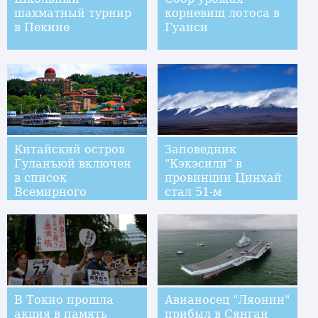
шахматный турнир
корневищ лотоса в
в Пекине
Гуанси
Китайский остров
Заповедник
Гуланъюй включен
"Кэкэсили" в
в список
провинции Цинхай
Всемирного
стал 51-м
наследия ЮНЕСКО
китайским
объектом в списке
Всемирного
наследия ЮНЕСКО
В Токио прошла
Авианосец "Ляонин"
акция в память
прибыл в Сянган