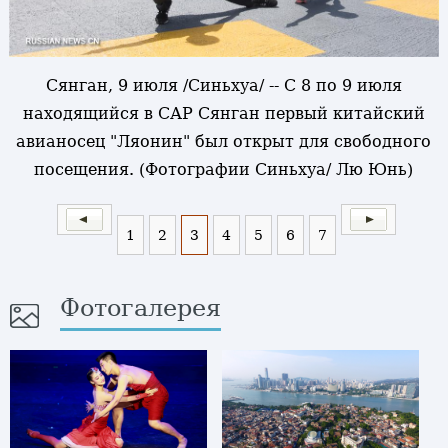
Сянган, 9 июля /Синьхуа/ -- С 8 по 9 июля
находящийся в САР Сянган первый китайский
авианосец "Ляонин" был открыт для свободного
посещения. (Фотографии Синьхуа/ Лю Юнь)
1
2
3
4
5
6
7
Фотогалерея