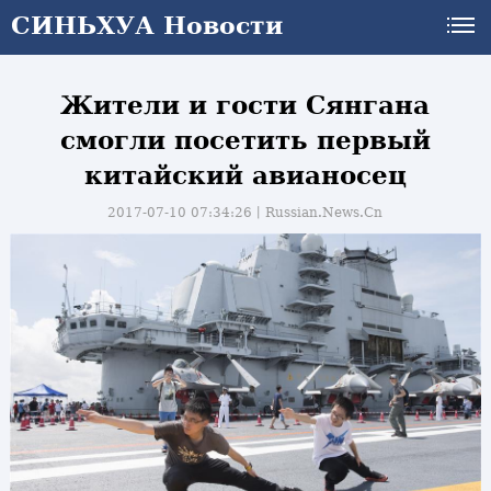
СИНЬХУА Новости
Жители и гости Сянгана
смогли посетить первый
китайский авианосец
2017-07-10 07:34:26丨
Russian.News.Cn
и