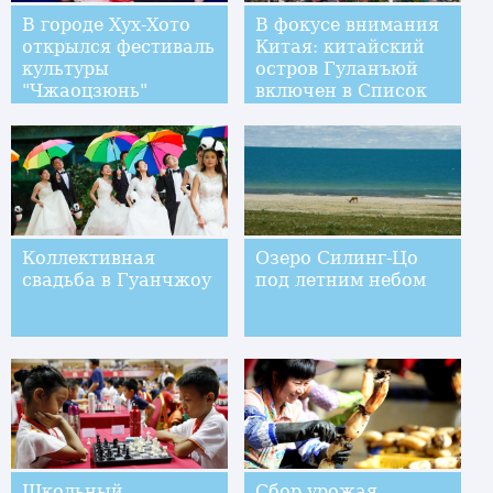
В городе Хух-Хото
В фокусе внимания
открылся фестиваль
Китая: китайский
культуры
остров Гуланъюй
"Чжаоцзюнь"
включен в Список
всемирного
наследия ЮНЕСКО
Коллективная
Озеро Силинг-Цо
свадьба в Гуанчжоу
под летним небом
Школьный
Сбор урожая