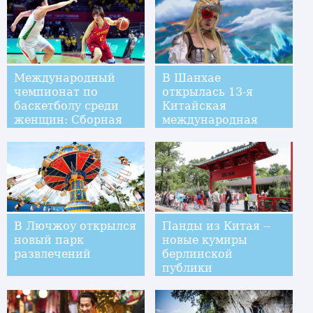
Международный
В Шанхае
чемпионат по
открылась 13-я
баскетболу среди
Китайская
женщин: Сборная
международная
Китая выиграла у
ярмарка
команды Беларуси
анимационной и
игровой продукции
В Лючжоу открылся
Панды из Китая --
новый парк
новые кумиры
развлечений
берлинской
публики