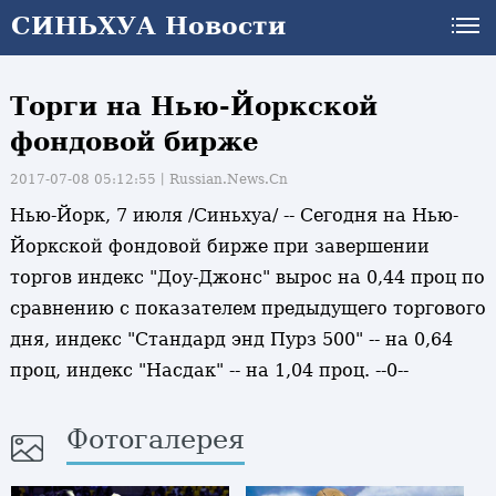
СИНЬХУА Новости
Торги на Нью-Йоркской
фондовой бирже
2017-07-08 05:12:55丨
Russian.News.Cn
Нью-Йорк, 7 июля /Синьхуа/ -- Сегодня на Нью-
Йоркской фондовой бирже при завершении
торгов индекс "Доу-Джонс" вырос на 0,44 проц по
сравнению с показателем предыдущего торгового
дня, индекс "Стандард энд Пурз 500" -- на 0,64
проц, индекс "Насдак" -- на 1,04 проц. --0--
Фотогалерея
и