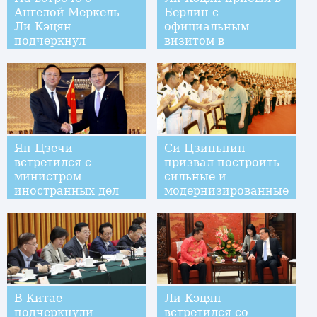
Ангелой Меркель
Берлин с
Ли Кэцян
официальным
подчеркнул
визитом в
важность
Германию и на
инновационного
ежегодную встречу
сотрудничества,
глав правительств
взаимной
КНР и ФРГ
открытости и
вывода
двусторонних
Ян Цзечи
Си Цзиньпин
отношений на
встретился с
призвал построить
новый уровень
министром
сильные и
иностранных дел
модернизированные
Японии Фумио
военно-морские
Кисидой
силы Китая
В Китае
Ли Кэцян
подчеркнули
встретился со