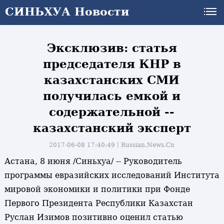
СИНЬХУА Новости
Эксклюзив: статья
председателя КНР в
казахстанских СМИ
получилась емкой и
содержательной --
казахстанский эксперт
2017-06-08 17:40:49丨
Russian.News.Cn
Астана, 8 июня /Синьхуа/ -- Руководитель
программы евразийских исследований Института
мировой экономики и политики при Фонде
Первого Президента Республики Казахстан
Руслан Изимов позитивно оценил статью
и