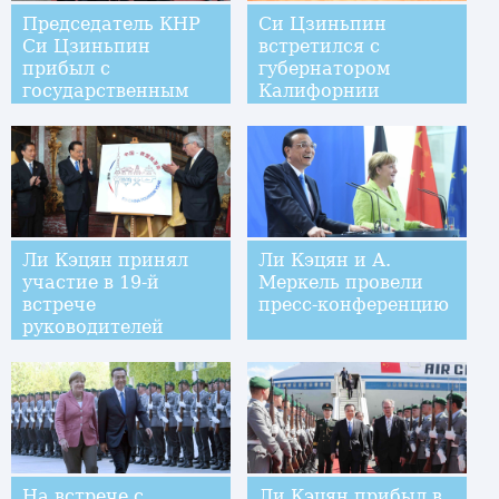
Председатель КНР
Си Цзиньпин
Си Цзиньпин
встретился с
прибыл с
губернатором
государственным
Калифорнии
визитом в
Казахстан
Ли Кэцян принял
Ли Кэцян и А.
участие в 19-й
Меркель провели
встрече
пресс-конференцию
руководителей
Китая и ЕС
На встрече с
Ли Кэцян прибыл в