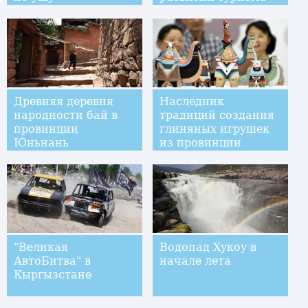
Древняя деревня
Наследник
народности бай в
традиций создания
провинции
глиняных игрушек
Юньнань
из провинции
Чжэцзян
"Великая
Водопад Хукоу в
АвтоБитва" в
начале лета
Кыргызстане