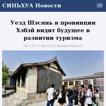
СИНЬХУА Новости
Уезд Шэсянь в провинции
Хэбэй видит будущее в
развитии туризма
2017-05-17 08:33:18丨
Russian.News.Cn
и