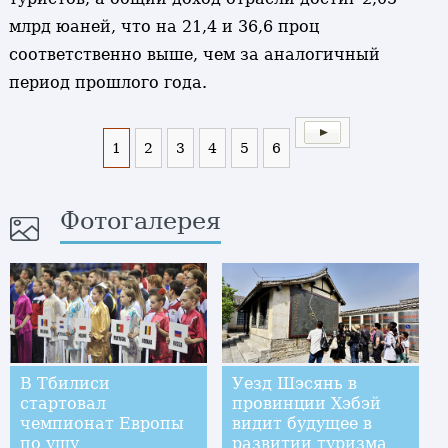
млрд юаней, что на 21,4 и 36,6 проц
соответственно выше, чем за аналогичный
период прошлого года.
1
2
3
4
5
6
Фотогалерея
В Тбилиси
Уезд Шэсянь в
стартовал
провинции Хэбэй
чемпионат Европы
видит будущее в
по ушу
развитии туризма