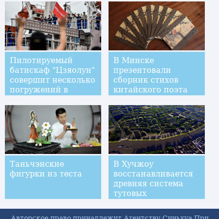
Пилотируемый
В Минске
батискаф "Цзяолун"
презентовали
совершит несколько
сборник стихов
погружений в
китайского поэта
районе желоба Яп и
Мэн Хаожаня в
Марианской
переводе на
впадины
белорусский язык
Таньчэнские
В Хучжоу
фигурки из теста
восстанавливается
древняя система
тутовых
рыбоводных прудов
Авторское право принадлежит Агентству Синьхуа При