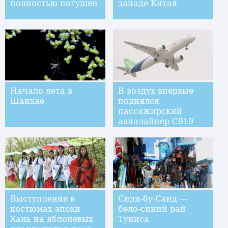
полностью потушен
западе Китая
Начало лета в
В воздух впервые
Шанхае
поднялся
пассажирский
авиалайнер С919
китайского
производства
Выступление в
Сиди-бу-Саид —
костюмах эпохи
бело-синий рай
Хань на яблоневых
Туниса