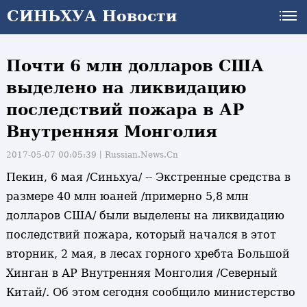
СИНЬХУА Новости
Почти 6 млн долларов США
выделено на ликвидацию
последствий пожара в АР
Внутренняя Монголия
2017-05-07 00:05:39丨
Russian.News.Cn
Пекин, 6 мая /Синьхуа/ -- Экстренные средства в
размере 40 млн юаней /примерно 5,8 млн
долларов США/ были выделены на ликвидацию
последствий пожара, который начался в этот
вторник, 2 мая, в лесах горного хребта Большой
Хинган в АР Внутренняя Монголия /Северный
Китай/. Об этом сегодня сообщило министерство
и