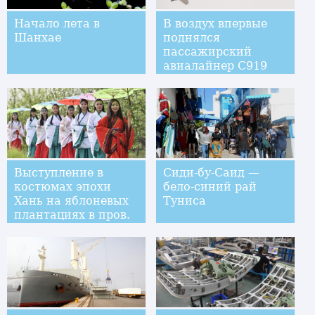
Начало лета в
В воздух впервые
Шанхае
поднялся
пассажирский
авиалайнер С919
китайского
производства
Выступление в
Сиди-бу-Саид —
костюмах эпохи
бело-синий рай
Хань на яблоневых
Туниса
плантациях в пров.
Ганьсу