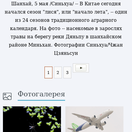
Шанхай, 5 мая /Синьхуа/ -- В Китае сегодня
начался сезон "лися", или "начало лета", -- один
из 24 сезонов традиционного аграрного
календаря. На фото -- насекомые в зарослях
травы на берегу реки Дяньпу в шанхайском
районе Миньхан. Фотографии Синьхуа/Чжан
Цзяньсун
1
2
3
Фотогалерея