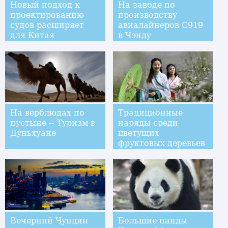
Новый подход к
На заводе по
проектированию
производству
судов расширяет
авиалайнеров C919
для Китая
в Чэнду
возможности
морского
Шелкового пути
На верблюдах по
Традиционные
пустыне -- Туризм в
наряды среди
Дуньхуане
цветущих
фруктовых деревьев
в провинции Ганьсу
Вечерний Чунцин
Большие панды