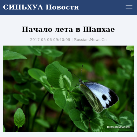
СИНЬХУА Новости
Начало лета в Шанхае
2017-05-06 09:40:05丨
Russian.News.Cn
и