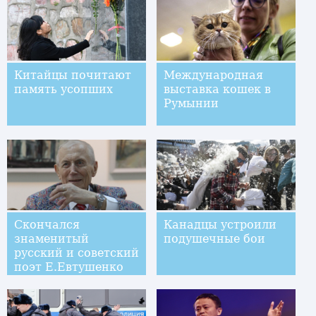
Китайцы почитают
Международная
память усопших
выставка кошек в
Румынии
Скончался
Канадцы устроили
знаменитый
подушечные бои
русский и советский
поэт Е.Евтушенко