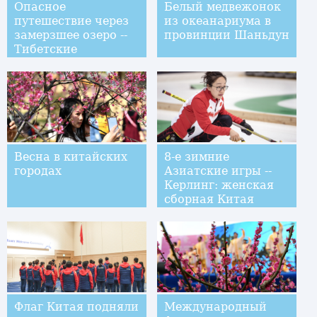
Опасное
Белый медвежонок
путешествие через
из океанариума в
замерзшее озеро --
провинции Шаньдун
Тибетские
скотоводы
перегоняют стада
на зимнее пастбище
Весна в китайских
8-е зимние
городах
Азиатские игры --
Керлинг: женская
сборная Китая
обыграла команду
Казахстана
Флаг Китая подняли
Международный