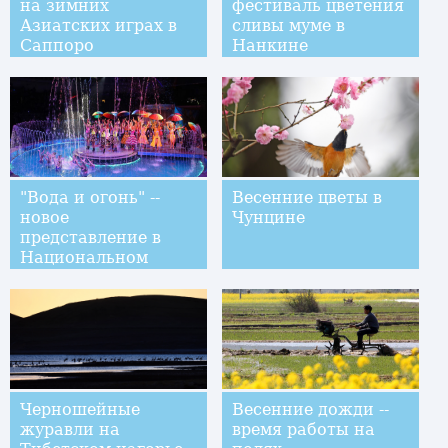
на зимних
фестиваль цветения
Азиатских играх в
сливы муме в
Саппоро
Нанкине
"Вода и огонь" --
Весенние цветы в
новое
Чунцине
представление в
Национальном
цирке Украины
Черношейные
Весенние дожди --
журавли на
время работы на