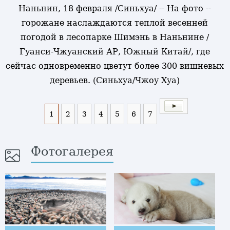
Наньнин, 18 февраля /Синьхуа/ -- На фото --
горожане наслаждаются теплой весенней
погодой в лесопарке Шимэнь в Наньнине /
Гуанси-Чжуанский АР, Южный Китай/, где
сейчас одновременно цветут более 300 вишневых
деревьев. (Синьхуа/Чжоу Хуа)
1
2
3
4
5
6
7
Фотогалерея