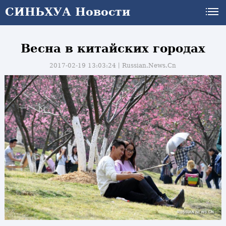
СИНЬХУА Новости
Весна в китайских городах
2017-02-19 13:03:24丨
Russian.News.Cn
и