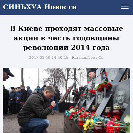
СИНЬХУА Новости
В Киеве проходят массовые
акции в честь годовщины
революции 2014 года
2017-02-19 14:40:25丨
Russian.News.Cn
и