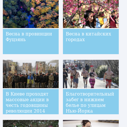
перегоняют стада
на зимнее пастбище
Весна в провинции
Весна в китайских
Фуцзянь
городах
В Киеве проходят
Благотворительный
массовые акции в
забег в нижнем
честь годовщины
белье по улицам
революции 2014
Нью-Йорка
года