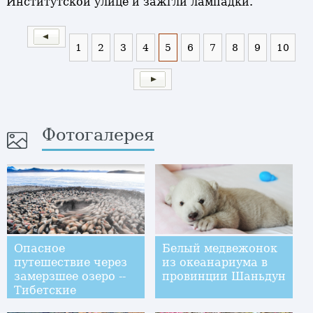
Институтской улице и зажгли лампадки.
1
2
3
4
5
6
7
8
9
10
Фотогалерея
Опасное
Белый медвежонок
путешествие через
из океанариума в
замерзшее озеро --
провинции Шаньдун
Тибетские
скотоводы