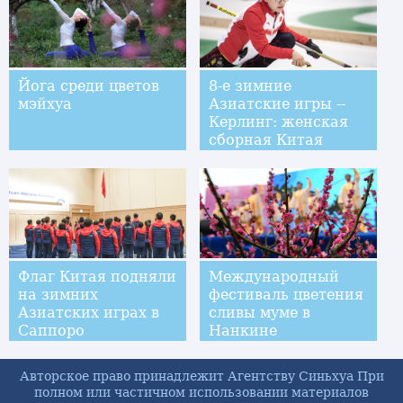
Йога среди цветов
8-е зимние
мэйхуа
Азиатские игры --
Керлинг: женская
сборная Китая
обыграла команду
Казахстана
Флаг Китая подняли
Международный
на зимних
фестиваль цветения
Азиатских играх в
сливы муме в
Саппоро
Нанкине
Авторское право принадлежит Агентству Синьхуа При
полном или частичном использовании материалов