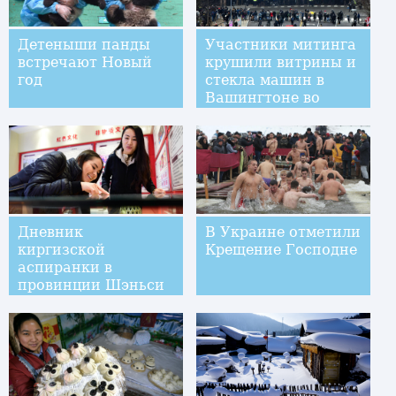
Детеныши панды
Участники митинга
встречают Новый
крушили витрины и
год
стекла машин в
Вашингтоне во
время инаугурации
Д.Трампа
Дневник
В Украине отметили
киргизской
Крещение Господне
аспиранки в
провинции Шэньси