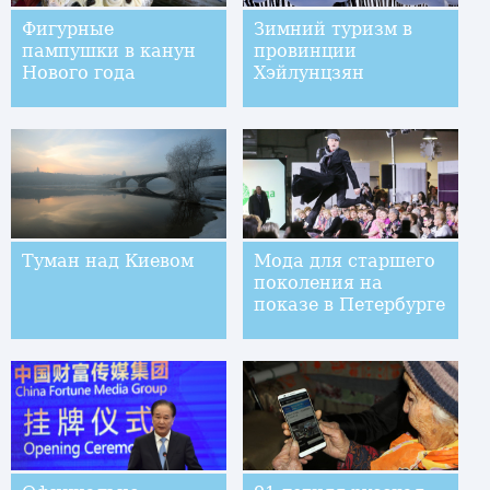
Фигурные
Зимний туризм в
пампушки в канун
провинции
Нового года
Хэйлунцзян
Туман над Киевом
Мода для старшего
поколения на
показе в Петербурге