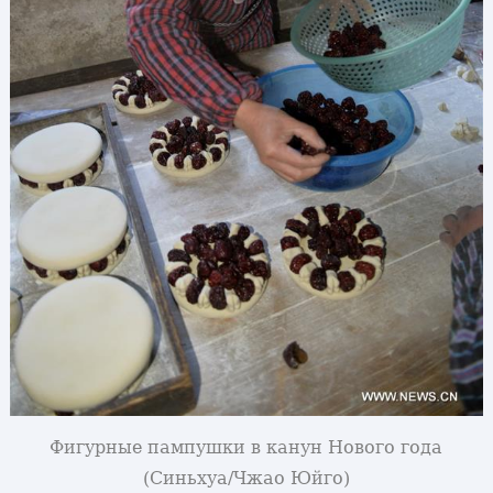
Фигурные пампушки в канун Нового года
(Синьхуа/Чжао Юйго)