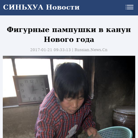
СИНЬХУА Новости
Фигурные пампушки в канун
Нового года
2017-01-21 09:33:13丨
Russian.News.Cn
и