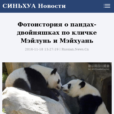
СИНЬХУА Новости
Фотоистория о пандах-
двойняшках по кличке
Мэйлунь и Мэйхуань
2016-11-18 13:27:19丨
Russian.News.Cn
и