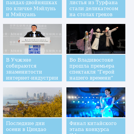
пандах-двойняшках
листья из Турфана
по кличке Мэйлунь
стали деликатесом
и Мэйхуань
на столах греков
В Учжэне
Во Владивостоке
собираются
прошла премьера
знаменитости
спектакля "Герой
интернет-индустрии
нашего времени"
Китая
Последние дни
Финал китайского
осени в Циндао
этапа конкурса