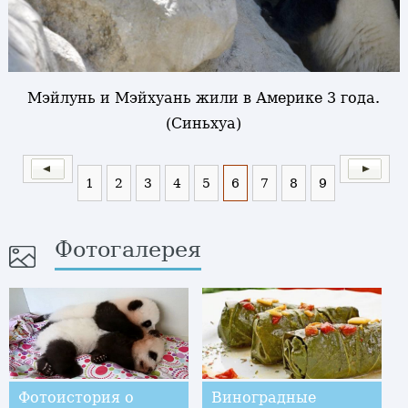
Мэйлунь и Мэйхуань жили в Америке 3 года.
(Синьхуа)
1
2
3
4
5
6
7
8
9
Фотогалерея
Фотоистория о
Виноградные