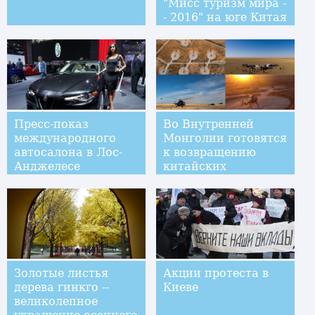
"Мисс туризм мира -
- 2016" на юге Китая
Пресс-показ
Во Внутренней
международного
Монголии готовятся
автосалона в Лос-
к возвращению
Анджелесе
китайских
космонавтов
Золотые листья
Акции протеста в
дерева гинкго --
Киеве
великолепное