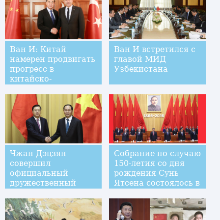
Ван И: Китай
Ван И встретился с
намерен продвигать
главой МИД
прогресс в
Узбекистана
китайско-
американских
отношениях
Чжан Дэцзян
Собрание по случаю
совершил
150-летия со дня
официальный
рождения Сунь
дружественный
Ятсена состоялось в
визит во Вьетнам
Пекине при участии
Си Цзиньпина