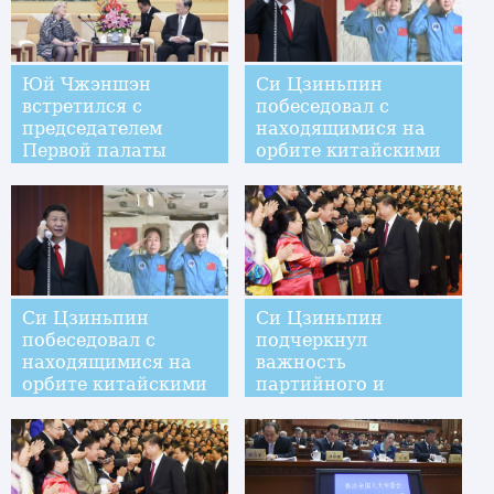
Юй Чжэншэн
Си Цзиньпин
встретился с
побеседовал с
председателем
находящимися на
Первой палаты
орбите китайскими
Генеральных
космонавтами
штатов
Нидерландов
Си Цзиньпин
Си Цзиньпин
побеседовал с
подчеркнул
находящимися на
важность
орбите китайскими
партийного и
космонавтами
народного доверия
к сотрудникам СМИ