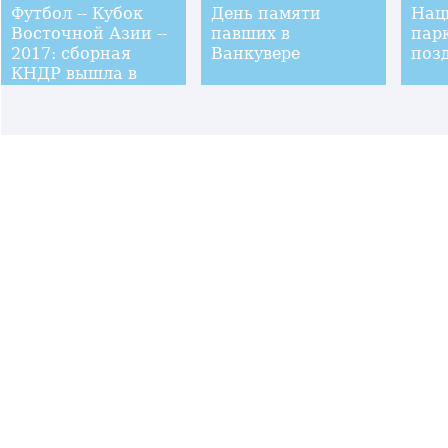
Футбол -- Кубок
День памяти
Нац
Восточной Азии --
павших в
пар
2017: сборная
Ванкувере
поз
КНДР вышла в
полуфинал