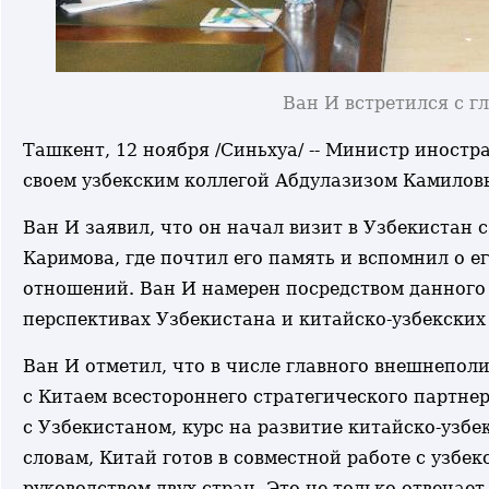
Ван И встретился с 
Ташкент, 12 ноября /Синьхуа/ -- Министр иностр
своем узбекским коллегой Абдулазизом Камилов
Ван И заявил, что он начал визит в Узбекистан 
Каримова, где почтил его память и вспомнил о е
отношений. Ван И намерен посредством данного 
перспективах Узбекистана и китайско-узбекских
Ван И отметил, что в числе главного внешнеполи
с Китаем всестороннего стратегического партне
с Узбекистаном, курс на развитие китайско-узб
словам, Китай готов в совместной работе с узбе
руководством двух стран. Это не только отвечает