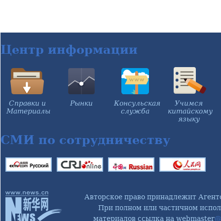
Центр информации
Справки и
Рынки
Консульская
Учимся
Материалы
служба
китайскому
языку
СМИ по сотрудничеству
Авторское право принадлежит Агент
При полном или частичном испол
материалов ссылка на webmaster
@