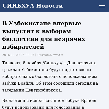
СИНЬХУА Новости
В Узбекистане впервые
выпустят к выборам
бюллетени для незрячих
избирателей
2016-11-09 06:02:26丨
Russian.News.Cn
Ташкент, 8 ноября /Синьхуа/ -- Для незрячих
граждан Узбекистана будут подготовлены
избирательные бюллетени с использованием
азбуки Брайля. Об этом сообщили сегодня на
заседании Центризбиркома.
Бюллетени с использованием азбуки Брайля
и
будут использованы для голосования в