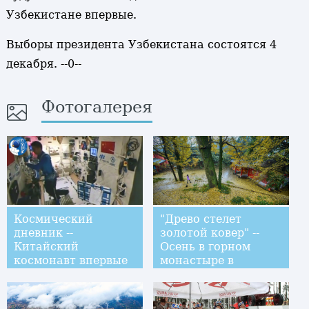
Узбекистане впервые.
Выборы президента Узбекистана состоятся 4
декабря. --0--
Фотогалерея
Космический
"Древо стелет
дневник --
золотой ковер" --
Китайский
Осень в горном
космонавт впервые
монастыре в
занялся бегом на
провинции Сычуань
орбите