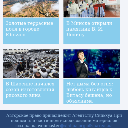
Золотые террасные
В Минске открыли
поля в городе
памятник В. И.
Юньчэн
Ленину
В Шаосине начался
Нет дыма без огня:
сезон изготовления
любовь китайцев к
рисового вина
Витасу бешена, но
объяснима
Авторское право принадлежит Агентству Синьхуа При
полном или частичном использовании материалов
ссылка на webmaster
@xinhua.org обязательна